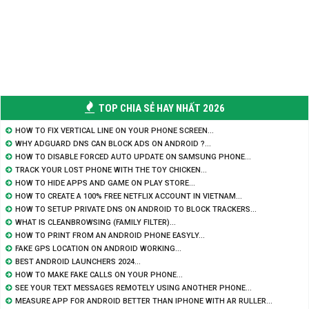
TOP CHIA SẺ HAY NHẤT
2026
HOW TO FIX VERTICAL LINE ON YOUR PHONE SCREEN...
WHY ADGUARD DNS CAN BLOCK ADS ON ANDROID ?...
HOW TO DISABLE FORCED AUTO UPDATE ON SAMSUNG PHONE...
TRACK YOUR LOST PHONE WITH THE TOY CHICKEN...
HOW TO HIDE APPS AND GAME ON PLAY STORE...
HOW TO CREATE A 100% FREE NETFLIX ACCOUNT IN VIETNAM...
HOW TO SETUP PRIVATE DNS ON ANDROID TO BLOCK TRACKERS...
WHAT IS CLEANBROWSING (FAMILY FILTER)...
HOW TO PRINT FROM AN ANDROID PHONE EASYLY...
FAKE GPS LOCATION ON ANDROID WORKING...
BEST ANDROID LAUNCHERS 2024...
HOW TO MAKE FAKE CALLS ON YOUR PHONE...
SEE YOUR TEXT MESSAGES REMOTELY USING ANOTHER PHONE...
MEASURE APP FOR ANDROID BETTER THAN IPHONE WITH AR RULLER...