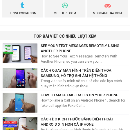
TIENNETWORK.COM
MODHERE.COM
MODGAMEHAY.COM
TOP BÀI VIẾT CÓ NHIỀU LƯỢT XEM
SEE YOUR TEXT MESSAGES REMOTELY USING
ANOTHER PHONE
How To See Your Text Messages Remotely With
Another Phone, so you can view your...
CÁCH QUAY MÀN HÌNH TRÊN ĐIỆN THOẠI
SAMSUNG, HỖ TRỢ GHI ÂM HỆ THỐNG
Trong video này mình sẽ chia sẻ cho các bạn cách
quay màn hình trên điện thoại...
HOW TO MAKE FAKE CALLS ON YOUR PHONE
How to Fake a Call on an Android Phone 1. Search for
fake call app like Fake Call...
CÁCH ĐO KÍCH THƯỚC BẰNG ĐIỆN THOẠI
ANDROID XỊN HƠN CẢ IPHONE
Đo khoảng cách hay kích thước trên android cực kỳ