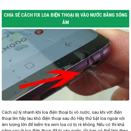
CHIA SẺ CÁCH FIX LOA ĐIỆN THOẠI BỊ VÀO NƯỚC BẰNG SÓNG
ÂM
Cách xử lý nhanh khi loa điện thoại bị vô nước, sau khi vớt điện
thoại lên hãy lau khô điện thoại sau đó Hãy thử bật loa ngoài với
âm lượng lớn để kiểm tra xem loa có bị rè không. Nếu có thì khả
năng cao là loa điện thoại đã bị vào nước, rồi bạn có thể làm theo