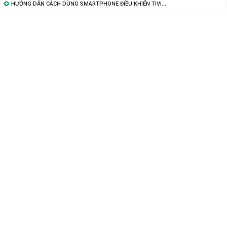
HƯỚNG DẪN CÁCH DÙNG SMARTPHONE ĐIỀU KHIỂN TIVI...