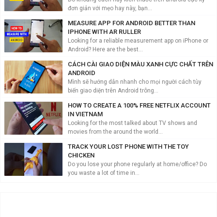
đơn giản với mẹo hay này, bạn...
MEASURE APP FOR ANDROID BETTER THAN
IPHONE WITH AR RULLER
Looking for a reliable measurement app on iPhone or
Android? Here are the best...
CÁCH CÀI GIAO DIỆN MÀU XANH CỰC CHẤT TRÊN
ANDROID
Mình sẽ hướng dẫn nhanh cho mọi người cách tùy
biến giao diện trên Android trông...
HOW TO CREATE A 100% FREE NETFLIX ACCOUNT
IN VIETNAM
Looking for the most talked about TV shows and
movies from the around the world...
TRACK YOUR LOST PHONE WITH THE TOY
CHICKEN
Do you lose your phone regularly at home/office? Do
you waste a lot of time in...